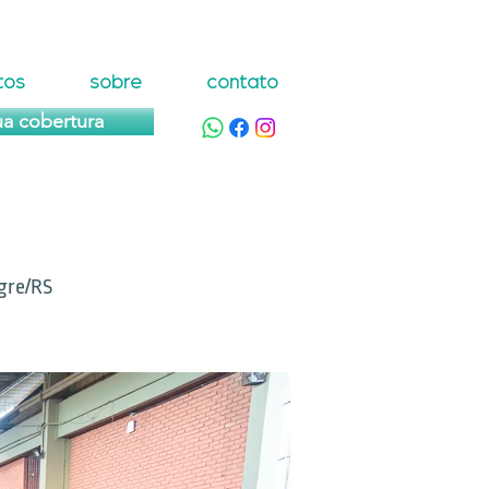
tos
sobre
contato
ua cobertura
gre/RS