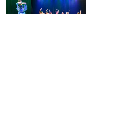
O uso das imagens desse site está autorizado aos artistas
contidos em cada fotografia, somente para divulgação de
seu trabalho e com descrição dos devidos créditos ao
fotógrafo.
fotografiadedanca@gmail.com
51 98183-0033