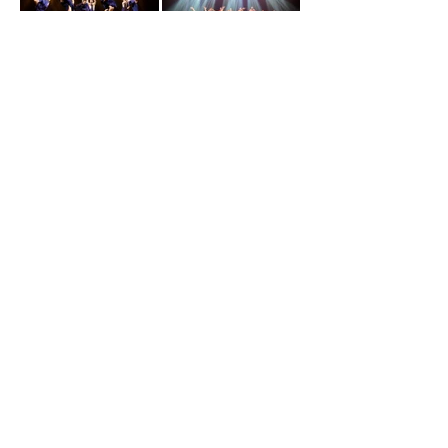
O uso das imagens desse site está autorizado aos artistas
contidos em cada fotografia, somente para divulgação de
seu trabalho e com descrição dos devidos créditos ao
fotógrafo.
fotografiadedanca@gmail.com
51 98183-0033
©2026 -
todos
os direitos reservados
Fotografia de Dança - Nando Espinosa
CNPJ.: 39.530.774/0001-60