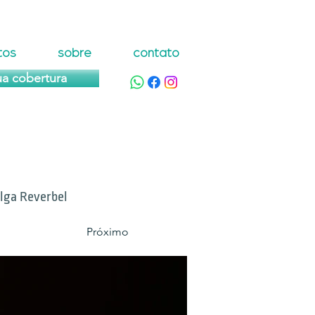
tos
sobre
contato
ua cobertura
lga Reverbel
Próximo