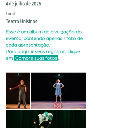
4 de julho de 2026
Local
Teatro Unisinos
Esse é um álbum de divulgação do
evento, contendo apenas 1 foto de
cada apresentação.
Para adquirir seus registros, clique
em
Compre suas fotos
.